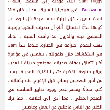
Sam Higgs أثناء عودته إلى مسقط رأسه ،
Basswood
، في فيرجينيا الغربية. بعد أن كان MIA
لمدة عامين ، فإن زيارة سام بعيدة كل البعد عن
كونها حدثًا احتفاليًا. أُبلغ أن صديقه المقرب وزميله
الصحفي نيك والدرون قد وافته المنية ، لذلك
ذهب ليقدم احترامه في الجنازة. عندما يبدأ Sam
في استكشاف منزل طفولته ، ينغمس في مؤامرة
أكبر تتعلق بوفاة صديقه ومجتمع مدينة التعدين
ويقرر متابعة القضية حتى النهاية. المدينة ليست
من أكبر المعجبين بسام. قبل الإفراج عنه بكفالة ،
كتب مقالًا يفضح عدم وجود تدابير السلامة في
المنجم المحلي ، مما أدى إلى إغلاقه ، مما ترك
الكثير من الناس عاطلين عن العمل وغاضبين.