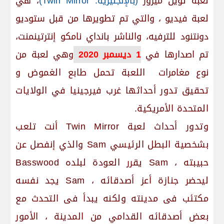
لعبة توين ميرور
(بالإنجليزية: Twin Mirror)
، هي
لعبة فيديو ، والتي تم تطويرها من قبل ستوديو
دونتنود للترفيه، والناشر بانداي نامكو إنترتينمنت،
تم اصدارها في
1 ديسمبر 2020
وهي لعبة من
نوع مغامرات
اللعبة تحمل طابع الغموض و
تحقيق تدور أحداثها غرب فيرجينيا في الولايات
المتحدة الأمريكية.
وتدور أحداث لعبة Twin Mirror أنت تلعب
بشخصية البطل الرئيسي Sam والذي إنفصل عن
حبيبته ، Sam يقرر العودة لبلده Basswood
ليحضر جنازة أعز أصدقائه ، Sam يجد نفسه
مكتئب فى مدينته ولكنه يبدأ فى التحدث مع
بعض أصدقائه القدامي من المدينة ، الأمور