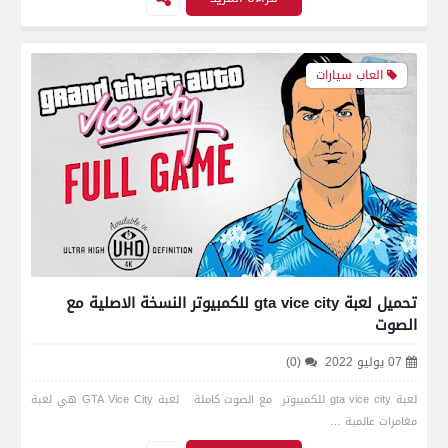
العاب سيارات
تحميل لعبة gta vice city للكمبيوتر النسخة الاصلية مع
الصوت
07 يوليو 2022
(0)
لعبة gta vice city للكمبيوتر مع الصوت كاملة لعبة GTA Vice City هي لعبة
مغامرات عالمية …